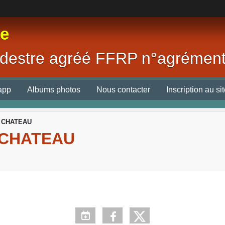
re
destre agréé FFRP n°agrément
app
Albums photos
Nous contacter
Inscription au si
 CHATEAU
 CHATEAU