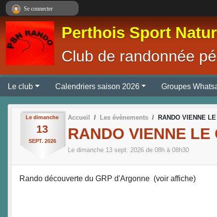
Panneau de gestion des cookies
Se connecter
Perthois Sport Natu
Club de randonnée pé
Le club
Calendriers saison 2026
Groupes Whats
Accueil
Les évènements
RANDO VIENNE LE
Le
dimanche
13
RANDO VIENNE LE
SEPT.
2026
Le
dimanche
13
sept.
2026
de 08h à 08h30
Rando découverte du GRP d'Argonne (voir affiche)